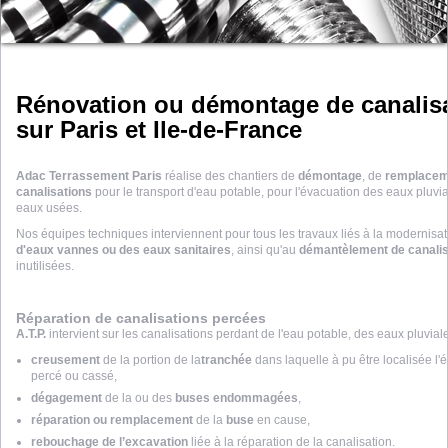
Rénovation ou démontage de canalis
sur Paris et Ile-de-France
Adac Terrassement Paris
réalise des chantiers de
démontage
, de
remplacem
canalisations
pour le transport d'eau potable, pour l'évacuation des eaux pluvia
eaux usées.
Nos équipes techniques interviennent pour tous les travaux liés à la modernisa
d'eaux vannes ou des eaux sanitaires
, ainsi qu'au
démantèlement de canalis
inutilisées.
Réparation de canalisations percées
A.T.P.
intervient sur les canalisations perdant de l'eau potable, des eaux pluvia
creusement
de la portion de la
tranchée
dans laquelle à pu être localisée l'
percé ou cassé,
dégagement
de la ou des
buses endommagées
,
réparation ou remplacement
de la
buse
en cause,
rebouchage de l’excavation
liée à la réparation de la canalisation.