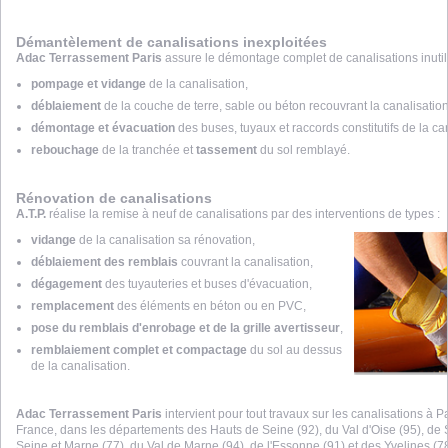
Démantèlement de canalisations inexploitées
Adac Terrassement Paris
assure le démontage complet de canalisations inutili
pompage et vidange
de la canalisation,
déblaiement
de la couche de terre, sable ou béton recouvrant la canalisation
démontage et évacuation
des buses, tuyaux et raccords constitutifs de la ca
rebouchage
de la tranchée et
tassement
du sol remblayé.
Rénovation de canalisations
A.T.P.
réalise la remise à neuf de canalisations par des interventions de types :
vidange
de la canalisation sa rénovation,
déblaiement des remblais
couvrant la canalisation,
dégagement
des tuyauteries et buses d'évacuation,
remplacement
des éléments en béton ou en PVC,
pose du remblais d'enrobage et de la grille avertisseur
,
remblaiement complet et compactage
du sol au dessus
de la canalisation.
Adac Terrassement Paris
intervient pour tout travaux sur les canalisations à Pa
France, dans les départements des Hauts de Seine (92), du Val d'Oise (95), de 
Seine et Marne (77), du Val de Marne (94), de l'Essonne (91) et des Yvelines (78