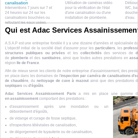
canalisation
Utilisation de caméras vidéo
Débouc
Interventions 7 jours sur 7 et
pour la vérification de l'état
WC, bai
24 heures sur 24 sur les
d'une canalisation ou d'une
douche 
canalisations bouchées ou
installation de plomberie.
d'eau.
refoulant les eaux usées.
Qui est Adac Services Assainissement
A.S.A.P est une entreprise fondée il y a une dizaine d'années et spécialisée da
L'objectif initial de la société était d'assurer pour les
particuliers
, les
profess
structures publiques ou privées
et les
collectivités
des services de
d
de
plomberie
et des
santitaires
, ainsi que toutes autres prestations en
assa
région
Ile de France
.
Afin de mieux servir les clients de notre entreprise d'assainissement, des pres
en place dans les domaines de l'
inspection par caméra de canalisations d'
de chaudière
, du
nettoyage de cuve à mazout
ainsi que des prestations d
septiques
ou
d'égoûts
.
Adac Services Assainissement Paris
a mis en place une gamme d
en assainissement
comportant des prestations :
d'assainissement après une inondation ou un
débordement d'égoûts,
de vidange et curage de fosse septique,
d'inspections télévisées de canalisation,
de dégorgement de tuyauterie ou de canalisation,