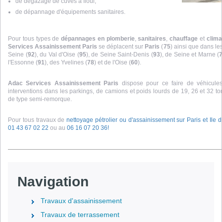
de dégazage de cuves à fioul,
de dépannage d'équipements sanitaires.
Pour tous types de
dépannages en plomberie
,
sanitaires
,
chauffage
et
clima
Services Assainissement Paris
se déplacent sur
Paris
(
75
) ainsi que dans l
Seine (
92
), du Val d'Oise (
95
), de Seine Saint-Denis (
93
), de Seine et Marne (
l'Essonne (
91
), des Yvelines (
78
) et de l'Oise (
60
).
Adac Services Assainissement Paris
dispose pour ce faire de véhicules
interventions dans les parkings, de camions et poids lourds de 19, 26 et 32 to
de type semi-remorque.
Pour tous travaux de
nettoyage pétrolier ou d'assainissement sur Paris et Ile 
01 43 67 02 22
ou au
06 16 07 20 36!
Navigation
Travaux d'assainissement
Travaux de terrassement