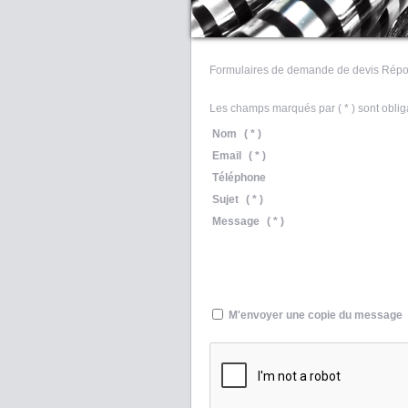
Formulaires de demande de devis Répo
Les champs marqués par ( * ) sont obliga
Nom
( * )
Email
( * )
Téléphone
Sujet
( * )
Message
( * )
M'envoyer une copie du message