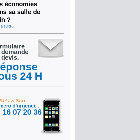
s économies
ns sa salle de
in ?
la suite...
rmulaire
 demande
 devis.
éponse
ous 24 H
: 01 43 67 02 22
ero d'urgence :
 16 07 20 36