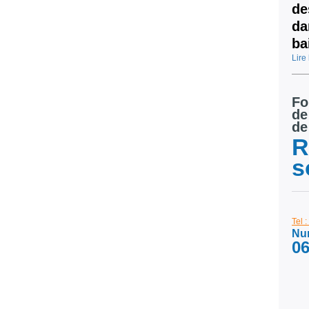
de
da
ba
Lire 
Fo
de
de
R
s
Tel 
Num
06