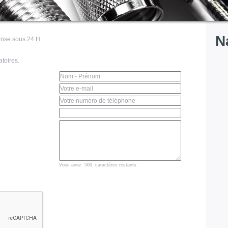
N
nse sous 24 H
toires.
Vous avez
caractères restants.