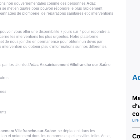
sations non gouvernementales comme des personnes
Adac
e
se met en quatre pour pouvoir répondre le plus rapidement
annages de plomberie, de réparations sanitaires et d'interventions
ouvoir vous offrir une disponibilité 7 jours sur 7 pour répondre à
erne les interventions les plus urgentes. Notre plateforme
et de nous joindre en permanence pour obtenir un devis par
ntervention ou obtenir plsu d'inforrmations sur nos différentes
par les clients d'
Adac Assainissement Villefranche-sur-Saône
Ac
aires
sées
Ma
d’
ants
co
Lire 
sement Villefranche-sur-Saône
se déplacent dans les
Co
n et notamment dans les nombreuses petites villes telles Anse,