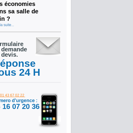
s économies
ns sa salle de
in ?
la suite...
rmulaire
 demande
 devis.
éponse
ous 24 H
: 01 43 67 02 22
ero d'urgence :
 16 07 20 36