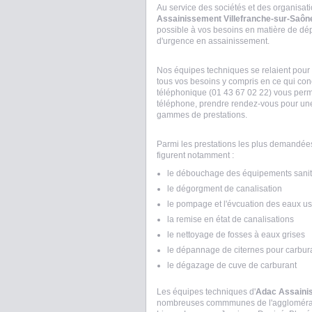
Au service des sociétés et des organi
Assainissement Villefranche-sur-Saôn
possible à vos besoins en matière de dép
d'urgence en assainissement.
Nos équipes techniques se relaient pour p
tous vos besoins y compris en ce qui conc
téléphonique (01 43 67 02 22) vous perm
téléphone, prendre rendez-vous pour une i
gammes de prestations.
Parmi les prestations les plus demandées 
figurent notamment :
le débouchage des équipements sanit
le dégorgment de canalisation
le pompage et l'évcuation des eaux u
la remise en état de canalisations
le nettoyage de fosses à eaux grises
le dépannage de citernes pour carbur
le dégazage de cuve de carburant
Les équipes techniques d'
Adac Assainis
nombreuses commmunes de l'agglomératio