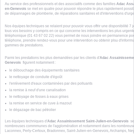
Au service des professionnels et des associatifs comme des familles
Adac Assa
en-Genevois
se met en quatre pour pouvoir répondre le plus rapidement possib
de dépannages de plomberie, de réparations sanitaires et d'interventions d'ur
Nos équipes techniques se relaient pour pouvoir vous offrir une disponibilité 7 
tous vos besoins y compris en ce qui concerne les interventions les plus urgent
téléphonique (01 43 67 02 22) vous permet de nous joindre en permanence pour
téléphone, prendre rendez-vous pour une intervention ou obtenir plsu d'inforrma
gammes de prestations.
Parmi les prestations les plus demandées par les clients d'
Adac Assainissemen
Genevois
figurent notamment :
le débouchage des équipements sanitaires
le nettoyage de conduite d'égoût
l'enlèvement d'eaux contaminées par des polluants
la remise à neuf d'une canalisation
le nettoyage de fosses à eaux grises
la remise en service de cuve à mazout
le dégazage de bac pétrolier
Les équipes techniques d'
Adac Assainissement Saint-Julien-en-Genevois
se 
nombreuses commmunes de l'agglomération et notamment dans les nombreuses pe
Laconnex, Perly-Certoux, Bradonnex, Saint-Julien-en-Genevois, Archamps, Ne