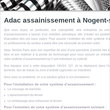
Adac assainissement à Nogent-
Que vous soyez un particulier, une copropriété, une entreprise ou une c
d’assainissement a besoin d’un entretien périodique afin d’éviter les probl
évacuation des vos eaux usées. Pour assurer l’entretien de votre système d’a
un professionnel du secteur s’avère être une nécessité de premier ordre.
Adac Service Paris avec son expertise de plus d’une quinzaine d’année met à v
faire et son matériel à la pointe de technologie pour vous assurer un entre
votre système d’assainissement qu’il soit individuel ou collectif.
Nos équipes sont à votre disposition 24h/24, 7j/7, ils se déplacent dans l’h
domicile, lieu de travail ou zone d’activité (agricoles ou industriel)
Vous avez un problème, on a la solution grâce à nos prestations :
Pour l’installation de votre système d’assainissement :
Le creusage de tranchés
L’aplanissement du terrain
Le remblayage pour exhausser le terrain
Pour l’entretien de votre système d’assainissement existant :