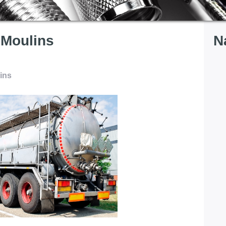
 Moulins
N
ins