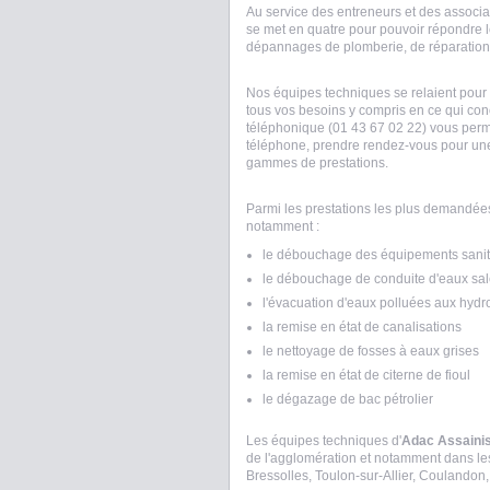
Au service des entreneurs et des associ
se met en quatre pour pouvoir répondre l
dépannages de plomberie, de réparations 
Nos équipes techniques se relaient pour p
tous vos besoins y compris en ce qui conc
téléphonique (01 43 67 02 22) vous perm
téléphone, prendre rendez-vous pour une i
gammes de prestations.
Parmi les prestations les plus demandées 
notamment :
le débouchage des équipements sanit
le débouchage de conduite d'eaux sal
l'évacuation d'eaux polluées aux hydr
la remise en état de canalisations
le nettoyage de fosses à eaux grises
la remise en état de citerne de fioul
le dégazage de bac pétrolier
Les équipes techniques d'
Adac Assaini
de l'agglomération et notamment dans les
Bressolles, Toulon-sur-Allier, Coulandon,