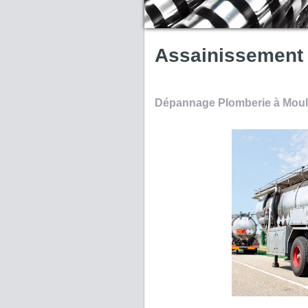
Assainissement
Dépannage Plomberie à Moul