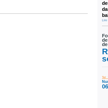
de
da
ba
Lire 
Fo
de
de
R
s
Tel 
Num
06