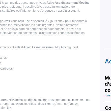
atifs comme des personnes privées
Adac Assainissement Moulins
e plus rapidement possible à vos besoins en matière de
sanitaires et d'interventions d'urgence en assainissement.
ouvoir vous offrir une disponibilité 7 jours sur 7 pour répondre à
erne les interventions les plus urgentes. Notre plateforme
et de nous joindre en permanence pour obtenir un devis par
ntervention ou obtenir plsu d'inforrmations sur nos différentes
par les clients d'
Adac Assainissement Moulins
figurent
aires
Ac
e
ocarbures
Ma
d’
co
Lire 
ssement Moulins
se déplacent dans les nombreuses commmunes
 nombreuses petites villes telles Yzeure, Avermes, Neuvy,
Co
 Montilly