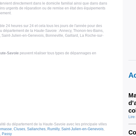
ervient directement dans le domicile familial ainsi que dans dans
oins urgents de réparation ou de remise en état des équipements
ssement.
le 24 heures sur 24 et cela tous les jours de l'année pour des
u département de la Haute-Savoie : Annecy, Thonon-les-Bains,
Saint-Julien-en-Genevois, Bonneville, Gaillard, La Roche-sur-
ute-Savoie
peuvent réaliser tous types de dépannages en
Ac
Ma
d’
co
Lire 
alité du département de la Haute-Savoie avec les principale villes
emasse
,
Cluses
,
Sallanches
,
Rumilly
,
Saint-Julien-en-Genevois
,
Co
,
Passy