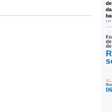
de
da
ba
Lire 
Fo
de
de
R
s
Tel 
Num
06