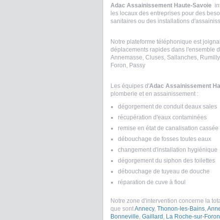
Adac Assainissement Haute-Savoie
int
les locaux des entreprises pour des bes
sanitaires ou des installations d'assaini
Notre plateforme téléphonique est joignab
déplacements rapides dans l'ensemble d
Annemasse, Cluses, Sallanches, Rumilly, 
Foron, Passy
Les équipes d'
Adac Assainissement Ha
plomberie et en assainissement :
dégorgement de conduit deaux sales
récupération d'eaux contaminées
remise en état de canalisation cassée
débouchage de fosses toutes eaux
changement d'installation hygiénique
dégorgement du siphon des toilettes
débouchage de tuyeau de douche
réparation de cuve à fioul
Notre zone d'intervention concerne la tot
que sont
Annecy
,
Thonon-les-Bains
,
Ann
Bonneville
,
Gaillard
,
La Roche-sur-Foron