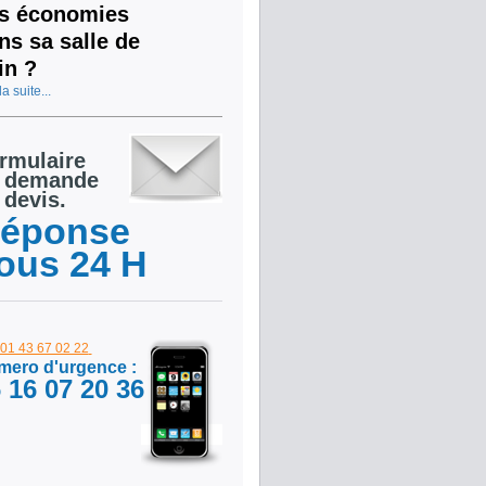
s économies
ns sa salle de
in ?
la suite...
rmulaire
 demande
 devis.
éponse
ous 24 H
: 01 43 67 02 22
ero d'urgence :
 16 07 20 36